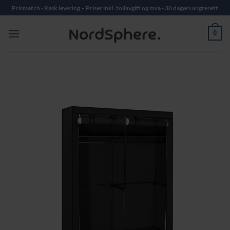
Skip
Prismatch - Rask levering – Priser inkl. tollavgift og mva - 30 dagers angrerett
to
content
0