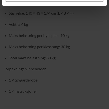
Materiale: non-woven-stoff, metallrør, plastkoblinger
Størrelse: 140 × 43 × 174 cm (L × B × H)
Vekt: 5,4 kg
Maks belastning per hylleplan: 10 kg
Maks belastning per klesstang: 30 kg
Total maks belastning: 80 kg
Forpakningen inneholder
1 × tøygarderobe
1 × instruksjoner