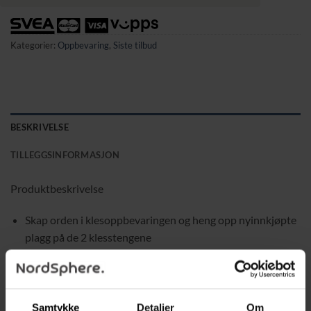
Kategorier:
Oppbevaring
,
Siste tilbud
BESKRIVELSE
TILLEGGSINFORMASJON
Produktbeskrivelse
Skap orden i klesoppbevaringen og heng opp nyinnkjøpte
plagg på de 2 klesstengene
Praktiske hyller gir plass til vesker, sko og andre
accessoirer, slik at alt er samlet på ett sted
Samtykke
Detaljer
Om