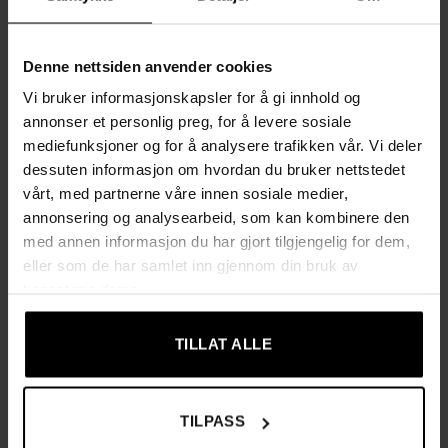
Stabil konstruksjon der hver klesstang tåler opptil 30 kg
statisk belastning
Denne nettsiden anvender cookies
Hver tøys hylle støttes av 4 metallrør og slitesterke
Vi bruker informasjonskapsler for å gi innhold og
plastkoblinger, med maks 10 kg per hylleplan
annonser et personlig preg, for å levere sosiale
mediefunksjoner og for å analysere trafikken vår. Vi deler
Stofftrekk med glidelås og borrelås beskytter klærne mot
dessuten informasjon om hvordan du bruker nettstedet
støv og holder dem freshe
vårt, med partnerne våre innen sosiale medier,
annonsering og analysearbeid, som kan kombinere den
Enkel montering takket være like koblinger – du slipper å
med annen informasjon du har gjort tilgjengelig for dem,
sortere deler og setter bare rørene sammen
eller som de har samlet inn gjennom din bruk av
tjenestene deres.
Perfekt som ekstra garderobe på soverom, gjesterom, i
gangen eller i studentbolig
TILLAT ALLE
Spesifikasjoner
Farge: svart
TILPASS