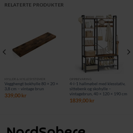
RELATERTE PRODUKTER
HYLLER & HYLLESYSTEMER
OPPBEVARING
Vegghengt bokhylle 80 × 20 ×
4-i-1 hallmøbel med klesstativ,
3,8 cm – vintage brun
sittebenk og skohylle –
vintagebrun, 40 × 120 × 190 cm
339,00
kr
1839,00
kr