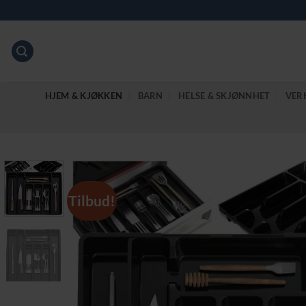
Skip
to
content
HJEM & KJØKKEN
BARN
HELSE & SKJØNNHET
VER
Tilbud!