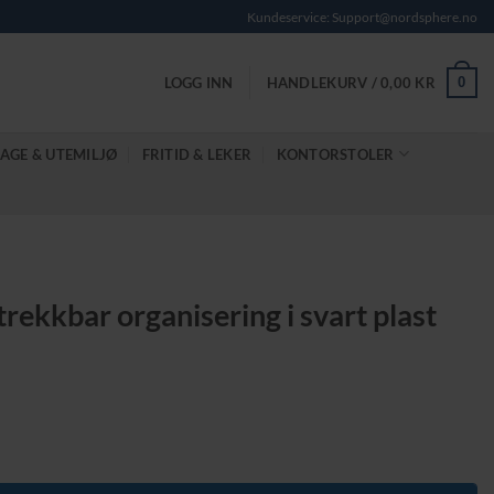
Kundeservice: Support@nordsphere.no
0
LOGG INN
HANDLEKURV /
0,00
KR
AGE & UTEMILJØ
FRITID & LEKER
KONTORSTOLER
trekkbar organisering i svart plast
e