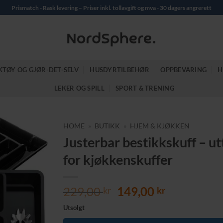
Prismatch - Rask levering – Priser inkl. tollavgift og mva - 30 dagers angrerett
KTØY OG GJØR-DET-SELV
HUSDYRTILBEHØR
OPPBEVARING
H
LEKER OG SPILL
SPORT & TRENING
HOME
»
BUTIKK
»
HJEM & KJØKKEN
Justerbar bestikkskuff – ut
for kjøkkenskuffer
Opprinnelig
Nåværend
229,00
149,00
kr
kr
pris
pris
Utsolgt
var:
er: