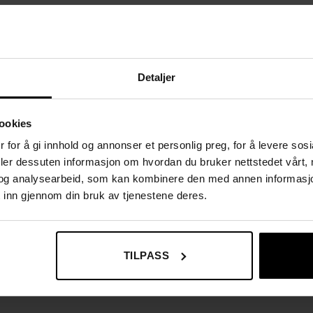
lle kjøkken
Detaljer
 og jevn bruk hver gang
ookies
 for å gi innhold og annonser et personlig preg, for å levere sos
deler dessuten informasjon om hvordan du bruker nettstedet vårt,
og analysearbeid, som kan kombinere den med annen informasjon d
 inn gjennom din bruk av tjenestene deres.
TILPASS