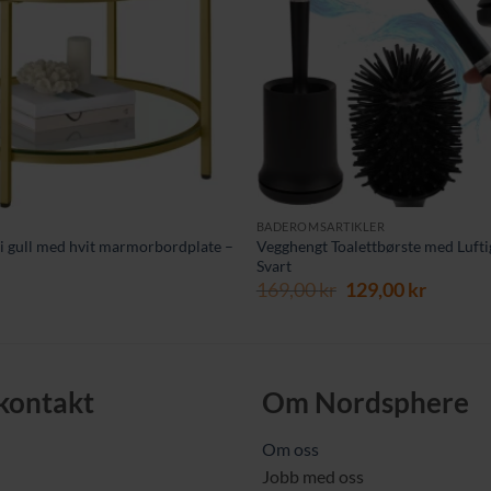
BADEROMSARTIKLER
i gull med hvit marmorbordplate –
Vegghengt Toalettbørste med Lufti
Svart
Opprinnelig
Nåvær
169,00
kr
129,00
kr
pris
pris
var:
er:
169,00 kr.
129,00 
 kontakt
Om Nordsphere
Om oss
Jobb med oss