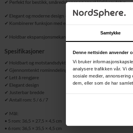
✔ Perfekt for bestikk, småredskaper og annet kjøkkenutstyr
✔ Elegant og moderne design – stilren svart farge som passer i a
✔ Kombinerer funksjon med estetikk
Samtykke
✔ Holdbar ekspansjonsmekanisme – konstruert for lang levetid
Spesifikasjoner
Denne nettsiden anvender c
Vi bruker informasjonskapsler
✔ Holdbart og motstandsdyktig materiale
analysere trafikken vår. Vi 
✔ Gjennomtenkt rominndeling
sosiale medier, annonsering 
✔ Lett å rengjøre
dem, eller som de har samlet
✔ Elegant design
✔ Justerbar bredde
✔ Antall rom: 5 / 6 / 7
✔ Mål:
• 5 rom: 36,5 × 27,5 × 4,5 cm
• 6 rom: 36,5 × 35,5 × 4,5 cm