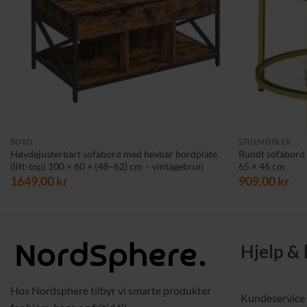
BORD
STUEMØBLER
Høydejusterbart sofabord med hevbar bordplate
Rundt sofabord 
(lift-top) 100 × 60 × (48–62) cm – vintagebrun
65 × 46 cm
1649,00
kr
909,00
kr
Hjelp &
Hos Nordsphere tilbyr vi smarte produkter
Kundeservice