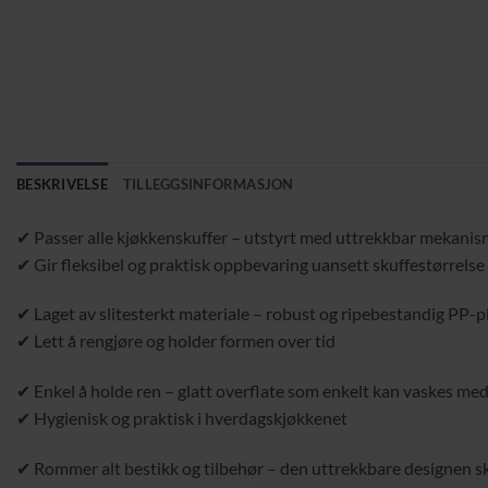
BESKRIVELSE
TILLEGGSINFORMASJON
✔ Passer alle kjøkkenskuffer – utstyrt med uttrekkbar mekanism
✔ Gir fleksibel og praktisk oppbevaring uansett skuffestørrelse
✔ Laget av slitesterkt materiale – robust og ripebestandig PP-pl
✔ Lett å rengjøre og holder formen over tid
✔ Enkel å holde ren – glatt overflate som enkelt kan vaskes med 
✔ Hygienisk og praktisk i hverdagskjøkkenet
✔ Rommer alt bestikk og tilbehør – den uttrekkbare designen sk