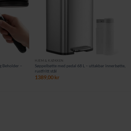
HJEM & KJØKKEN
g Beholder –
Søppelbøtte med pedal 68 L – uttakbar innerbøtte,
rustfritt stål
ende
1389,00
kr
kr.