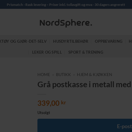
Prismatch - Rask levering – Priser inkl. tollavgift og mva - 30 dagers angrerett
KTØY OG GJØR-DET-SELV
HUSDYRTILBEHØR
OPPBEVARING
H
LEKER OG SPILL
SPORT & TRENING
HOME
»
BUTIKK
»
HJEM & KJØKKEN
Grå postkasse i metall med 
339,00
kr
Utsolgt
E-post