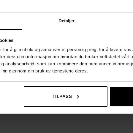
distansere for enkel montering på vegg ved inngangsdøren.
ste fasader og inngangspartier.
Detaljer
ookies
 for å gi innhold og annonser et personlig preg, for å levere sos
deler dessuten informasjon om hvordan du bruker nettstedet vårt,
og analysearbeid, som kan kombinere den med annen informasjon d
 inn gjennom din bruk av tjenestene deres.
TILPASS