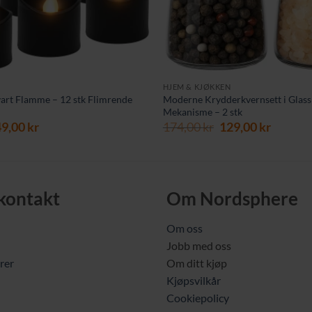
HJEM & KJØKKEN
art Flamme – 12 stk Flimrende
Moderne Krydderkvernsett i Glas
Mekanisme – 2 stk
prinnelig
Nåværende
Opprinnelig
Nåvær
49,00
kr
174,00
kr
129,00
kr
is
pris
pris
pris
r:
er:
var:
er:
9,00 kr.
149,00 kr.
174,00 kr.
129,00 
 kontakt
Om Nordsphere
Om oss
Jobb med oss
rer
Om ditt kjøp
Kjøpsvilkår
Cookiepolicy