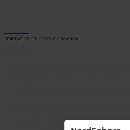
BESKRIVELSE
TILLEGGSINFORMASJON
Egenskaper
Premiummateriale og beskyttelse: Laget av pulverlakkert stå
Sikker posthåndtering: Det låsbare rommet holder brevene di
Enkel oversikt: Tre gjennomsiktige vinduer gjør at du raskt
Praktisk navnelapp-holder: Integrert holder for navneskilt sli
Ekstra avisrom: Separat rom nederst for aviser, tidsskrifter og