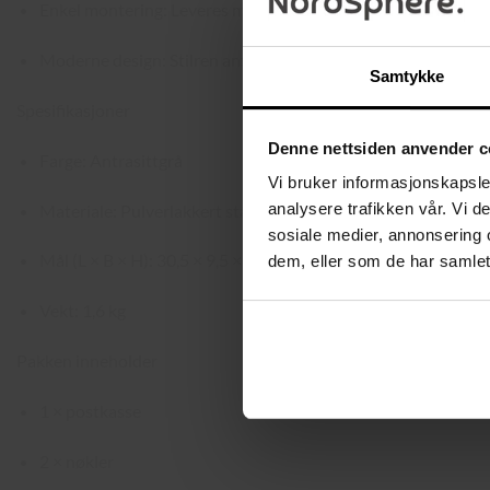
Enkel montering: Leveres med skruer, veggplugger og gummi
Moderne design: Stilren antrasittgrå finish som passer de fle
Samtykke
Spesifikasjoner
Denne nettsiden anvender c
Farge: Antrasittgrå
Vi bruker informasjonskapsler
analysere trafikken vår. Vi 
Materiale: Pulverlakkert stål
sosiale medier, annonsering 
Mål (L × B × H): 30,5 × 9,5 × 33,3 cm
dem, eller som de har samlet
Vekt: 1,6 kg
Pakken inneholder
1 × postkasse
2 × nøkler