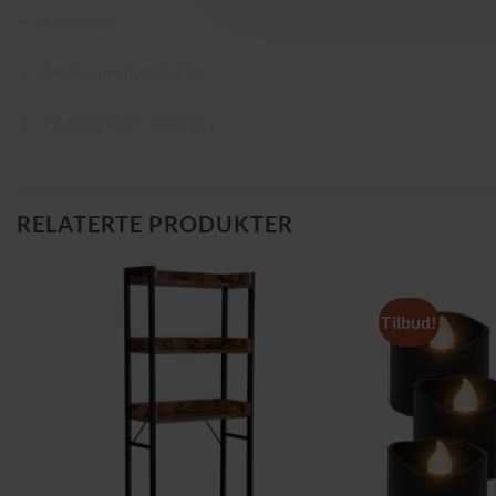
4 × skruer
4 × ekspansjonsbolter
4 × gummimellomlegg
RELATERTE PRODUKTER
Tilbud!