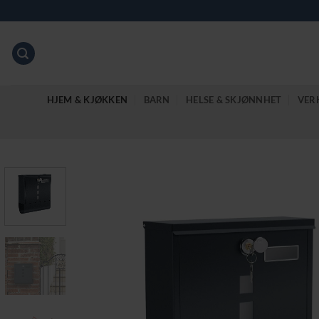
Skip
to
content
HJEM & KJØKKEN
BARN
HELSE & SKJØNNHET
VER