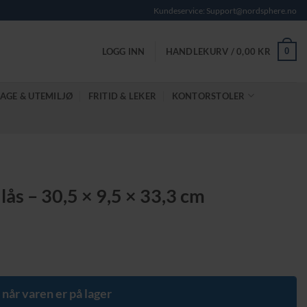
Kundeservice: Support@nordsphere.no
0
LOGG INN
HANDLEKURV /
0,00
KR
AGE & UTEMILJØ
FRITID & LEKER
KONTORSTOLER
lås – 30,5 × 9,5 × 33,3 cm
 når varen er på lager