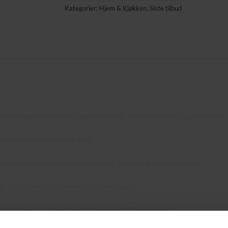
Kategorier:
Hjem & Kjøkken
,
Siste tilbud
l med høykvalitetslås, rustbestandig kobbersylinder og roterende
ne sikre til du henter dem.
 kan se om posten har kommet uten å måtte åpne postkassen.
k at posten alltid finner riktig mottaker.
 kataloger – holder dem flate og lett tilgjengelige.