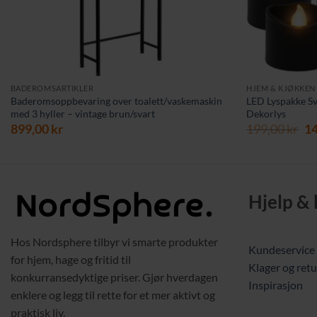
BADEROMSARTIKLER
HJEM & KJØKKEN
Baderomsoppbevaring over toalett/vaskemaskin
LED Lyspakke Sv
med 3 hyller – vintage brun/svart
Dekorlys
Op
899,00
kr
199,00
kr
1
pr
va
19
Hjelp &
Hos Nordsphere tilbyr vi smarte produkter
Kundeservice
for hjem, hage og fritid til
Klager og retu
konkurransedyktige priser. Gjør hverdagen
Inspirasjon
enklere og legg til rette for et mer aktivt og
praktisk liv.