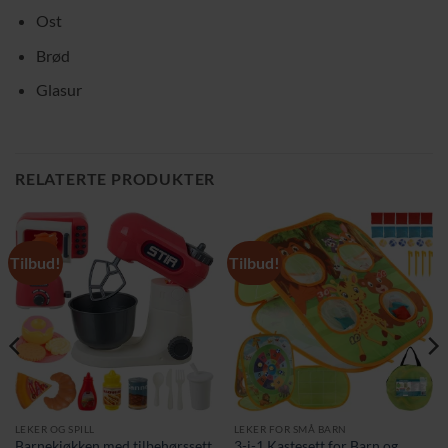
Ost
Brød
Glasur
RELATERTE PRODUKTER
Tilbud!
Tilbud!
LEKER OG SPILL
LEKER FOR SMÅ BARN
Barnekjøkken med tilbehørssett
3-i-1 Kastesett for Barn og