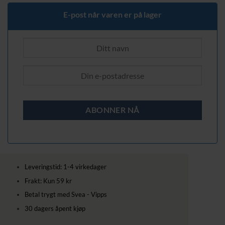
189,00 kr.
139,00 kr.
E-post når varen er på lager
Leveringstid: 1-4 virkedager
Frakt: Kun 59 kr
Betal trygt med Svea - Vipps
30 dagers åpent kjøp