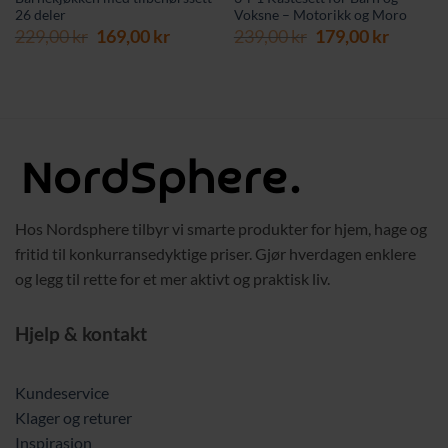
26 deler
Voksne – Motorikk og Moro
Opprinnelig
Nåværende
Opprinnelig
Nåvær
229,00
kr
169,00
kr
239,00
kr
179,00
kr
pris
pris
pris
pris
rende
var:
er:
var:
er:
229,00 kr.
169,00 kr.
239,00 kr.
179,00 
 kr.
Hos Nordsphere tilbyr vi smarte produkter for hjem, hage og
fritid til konkurransedyktige priser. Gjør hverdagen enklere
og legg til rette for et mer aktivt og praktisk liv.
Hjelp & kontakt
Kundeservice
Klager og returer
Inspirasjon