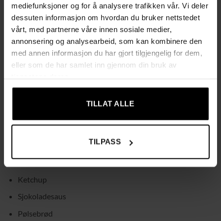
Farge: flerfarget
mediefunksjoner og for å analysere trafikken vår. Vi deler
dessuten informasjon om hvordan du bruker nettstedet
Antall deler: 26 stk
vårt, med partnerne våre innen sosiale medier,
Materiale: PP, PE + papir
annonsering og analysearbeid, som kan kombinere den
med annen informasjon du har gjort tilgjengelig for dem,
Brettmål: 26,5 x 19,5 cm
eller som de har samlet inn gjennom din bruk av
Vekt: 0,331 kg
tjenestene deres.
Vekt med emballasje: 0,4 kg
TILLAT ALLE
Sertifikater: CE, EN71
Anbefalt alder: fra 36 måneder
TILPASS
Pakken inneholder
Brett
Ketchup
Sjokoladesaus
Pølsebrød