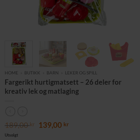
HOME
»
BUTIKK
»
BARN
»
LEKER OG SPILL
Fargerikt hurtigmatsett – 26 deler for
kreativ lek og matlaging
Opprinnelig
Nåværende
189,00
139,00
kr
kr
pris
pris
Utsolgt
var:
er: