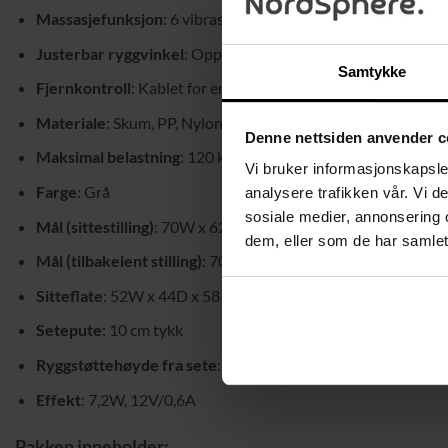
Massasjefunksjon
: 6 vibrasjonspunkter (rygg, korsrygg, lår)
Justerbar ryggvinkel
: Opptil 135° med uttrekkbart fotstøtt
Samtykke
Fjernkontroll
: Kablet for enkel styring
Materiale
: Skum, PP, Nylon
Denne nettsiden anvender c
Maksimal belastning
: 120 kg
Vi bruker informasjonskapsler
Farge
: Grå
analysere trafikken vår. Vi 
sosiale medier, annonsering 
Mål (sittestilling)
: 70W x 62D x 120-130H cm
dem, eller som de har samlet
Mål (tilbakelent stilling)
: 70W x 123D x 96-106H cm
Sitteflate
: 52W x 44D x 58-86H cm
Setepute
: 10 cm tykk
Ryggstøttehøyde fra sete
: 67 cm
Effekt
: 7,2W, 12V/0,6A
Pakken inneholder: