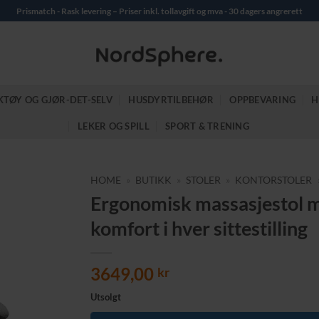
Prismatch - Rask levering – Priser inkl. tollavgift og mva - 30 dagers angrerett
KTØY OG GJØR-DET-SELV
HUSDYRTILBEHØR
OPPBEVARING
H
LEKER OG SPILL
SPORT & TRENING
HOME
»
BUTIKK
»
STOLER
»
KONTORSTOLER
Ergonomisk massasjestol me
komfort i hver sittestilling
3649,00
kr
Utsolgt