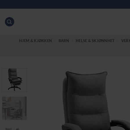
Skip
to
content
HJEM & KJØKKEN
BARN
HELSE & SKJØNNHET
VER