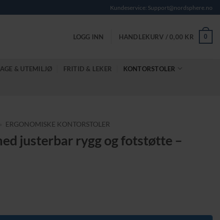
Kundeservice: Support@nordsphere.no
0
LOGG INN
HANDLEKURV /
0,00
KR
AGE & UTEMILJØ
FRITID & LEKER
KONTORSTOLER
»
ERGONOMISKE KONTORSTOLER
d justerbar rygg og fotstøtte –