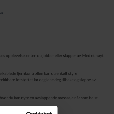
ler
ses opplevelse, enten du jobber eller slapper av. Med et høyt
e kablede fjernkontrollen kan du enkelt styre
ekkbare fotstøttet lar deg lene deg tilbake og slappe av
e, hvor du kan nyte en avslappende massasje når som helst.