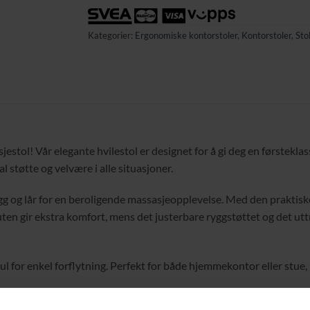
Kategorier:
Ergonomiske kontorstoler
,
Kontorstoler
,
Sto
stol! Vår elegante hvilestol er designet for å gi deg en førsteklas
l støtte og velvære i alle situasjoner.
gg og lår for en beroligende massasjeopplevelse. Med den praktisk
n gir ekstra komfort, mens det justerbare ryggstøttet og det uttr
jul for enkel forflytning. Perfekt for både hjemmekontor eller stu