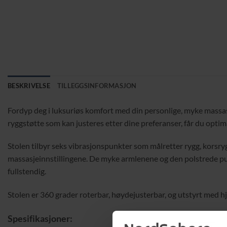
BESKRIVELSE
TILLEGGSINFORMASJON
Fordyp deg i luksuriøs komfort med din personlige, myke massasje
ryggstøtte som kan justeres etter dine preferanser, får du optima
Stolen tilbyr seks vibrasjonspunkter som målretter rygg, korsry
massasjeinnstillingene. De myke armlenene og den polstrede pute
fullstendig.
Stolen er 360 grader roterbar, høydejusterbar, og utstyrt med h
Spesifikasjoner: