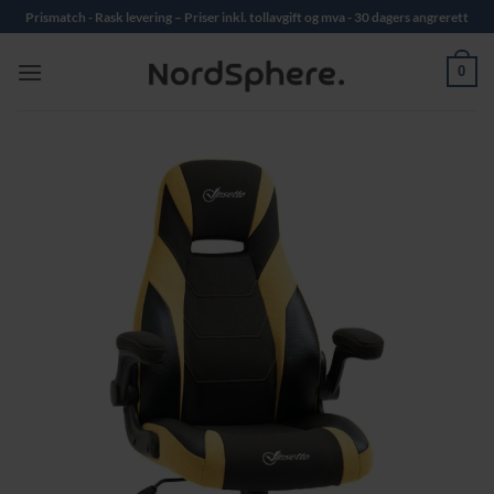
Skip
Prismatch - Rask levering – Priser inkl. tollavgift og mva - 30 dagers angrerett
to
content
0