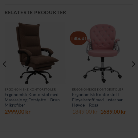
RELATERTE PRODUKTER
Tilbud!
ERGONOMISKE KONTORSTOLER
ERGONOMISKE KONTORSTOLER
Ergonomisk Kontorstol med
Ergonomisk Kontorstol i
Massasje og Fotstøtte – Brun
Fløyelsstoff med Justerbar
Mikrofiber
Høyde – Rosa
værende
Opprinnelig
Nåv
2999,00
kr
1849,00
kr
1689,00
kr
s
pris
pris
var:
er:
9,00 kr.
1849,00 kr.
1689,