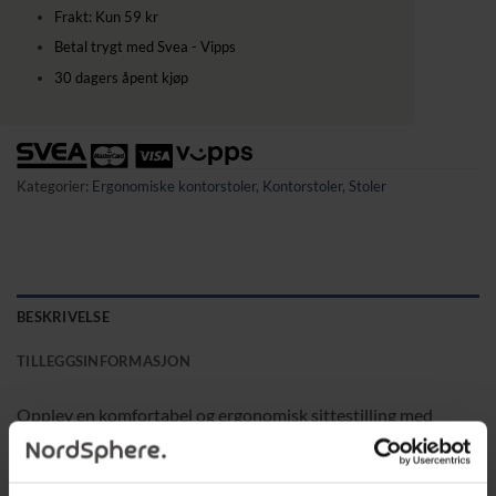
Frakt: Kun 59 kr
Betal trygt med Svea - Vipps
30 dagers åpent kjøp
Kategorier:
Ergonomiske kontorstoler
,
Kontorstoler
,
Stoler
BESKRIVELSE
TILLEGGSINFORMASJON
Opplev en komfortabel og ergonomisk sittestilling med
denne kontorstolen, designet for optimal støtte under lange
arbeidsøkter. Stolens S-formede ryggstøtte følger kroppens