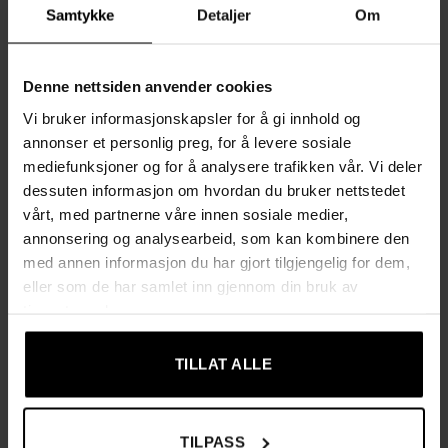
naturlige kurver og gir støtte til nakke, rygg og korsrygg, noe
Samtykke
Detaljer
Om
som bidrar til mindre belastning på disse områdene. Med en
gyngefunksjon på 90–105° kan du enkelt variere
sitteposisjonen for bedre avspenning.
Denne nettsiden anvender cookies
Vi bruker informasjonskapsler for å gi innhold og
Den 7 cm tykke polstringen i kvalitetskum er nøye avveid for
annonser et personlig preg, for å levere sosiale
å være verken for myk eller for hard, noe som gir både
mediefunksjoner og for å analysere trafikken vår. Vi deler
stabilitet og komfort. Det myke, pustende stoffet lar kroppen
dessuten informasjon om hvordan du bruker nettstedet
«puste» og holder deg komfortabel og sval, selv under lange
vårt, med partnerne våre innen sosiale medier,
arbeidsdager.
annonsering og analysearbeid, som kan kombinere den
med annen informasjon du har gjort tilgjengelig for dem,
Produktinformasjon:
eller som de har samlet inn gjennom din bruk av
tjenestene deres.
Farge:
Cappuccinobeige
Materiale:
Stål, skum, polyester, nylonhjul
TILLAT ALLE
Mål per stol:
64 x 64 x (110–120) cm (D x B x H)
Setehøyde:
46,5–56,5 cm
TILPASS