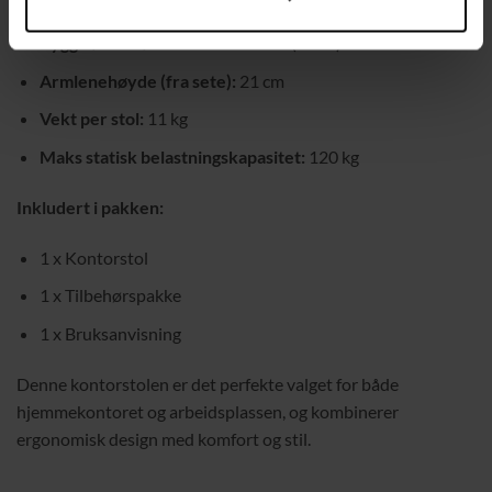
Setestørrelse:
44 x 49 cm (D x B)
Ryggstøtte størrelse:
46 x 65 cm (B x H)
Armlenehøyde (fra sete):
21 cm
Vekt per stol:
11 kg
Maks statisk belastningskapasitet:
120 kg
Inkludert i pakken:
1 x Kontorstol
1 x Tilbehørspakke
1 x Bruksanvisning
Denne kontorstolen er det perfekte valget for både
hjemmekontoret og arbeidsplassen, og kombinerer
ergonomisk design med komfort og stil.