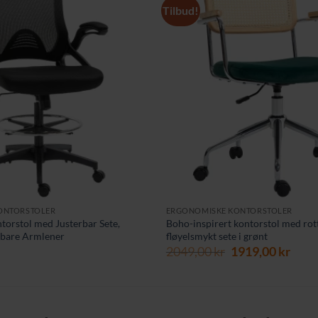
Tilbud!
ONTORSTOLER
ERGONOMISKE KONTORSTOLER
orstol med Justerbar Sete,
Boho-inspirert kontorstol med rot
llbare Armlener
fløyelsmykt sete i grønt
Opprinnelig
Nåv
2049,00
kr
1919,00
kr
pris
pris
var:
er:
2049,00 kr.
1919,