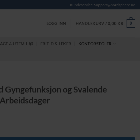
Kundeservice: Support@nordsphere.no
0
LOGG INN
HANDLEKURV /
0,00
KR
AGE & UTEMILJØ
FRITID & LEKER
KONTORSTOLER
d Gyngefunksjon og Svalende
e Arbeidsdager
de