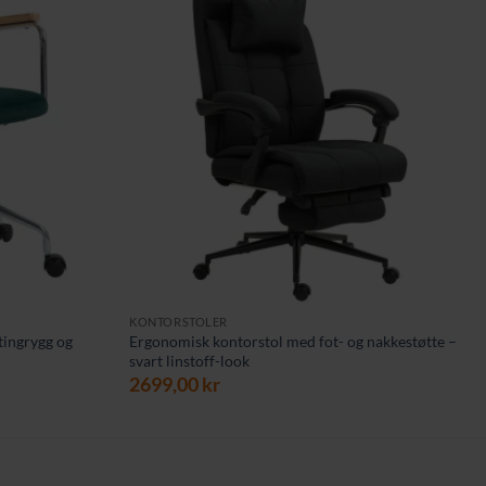
KONTORSTOLER
tingrygg og
Ergonomisk kontorstol med fot- og nakkestøtte –
svart linstoff-look
ærende
2699,00
kr
00 kr.