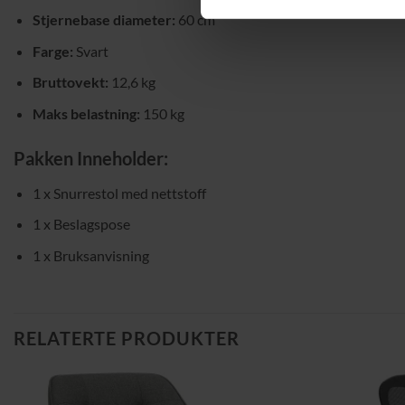
Stjernebase diameter:
60 cm
Farge:
Svart
Bruttovekt:
12,6 kg
Maks belastning:
150 kg
Pakken Inneholder:
1 x Snurrestol med nettstoff
1 x Beslagspose
1 x Bruksanvisning
RELATERTE PRODUKTER