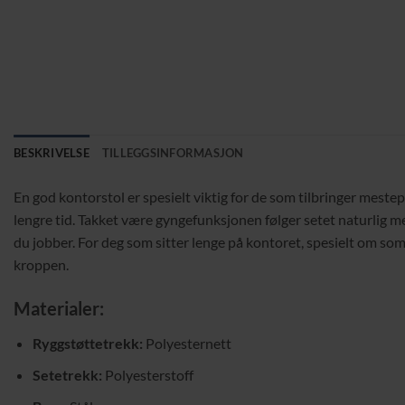
BESKRIVELSE
TILLEGGSINFORMASJON
En god kontorstol er spesielt viktig for de som tilbringer mest
lengre tid. Takket være gyngefunksjonen følger setet naturlig me
du jobber. For deg som sitter lenge på kontoret, spesielt om somm
kroppen.
Materialer:
Ryggstøttetrekk:
Polyesternett
Setetrekk:
Polyesterstoff