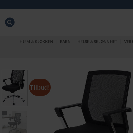
Skip
to
content
HJEM & KJØKKEN
BARN
HELSE & SKJØNNHET
VER
Tilbud!