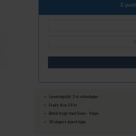
1449,00 kr.
899,00 kr
E-post
Leveringstid: 3-6 virkedager
Frakt: Kun 59 kr
Betal trygt med Svea - Vipps
30 dagers åpent kjøp