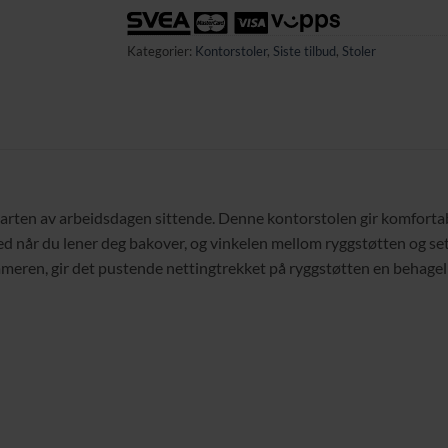
Kategorier:
Kontorstoler
,
Siste tilbud
,
Stoler
eparten av arbeidsdagen sittende. Denne kontorstolen gir komfortab
d når du lener deg bakover, og vinkelen mellom ryggstøtten og sete
eren, gir det pustende nettingtrekket på ryggstøtten en behagelig a