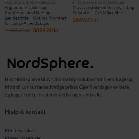
ERGONOMISKE KONTORSTOLER
ERGONOMISKE KONTORSTOLER
Ergonomisk Justerbar
Massasjestol med Varme, Tilt og
Kontorstol med Nett og
Fotstøtte – Grå Mikrofiber
Lændestøtte – Optimal Komfort
2849,00
kr
for Lange Arbeidsdager
Opprinnelig
Nåværende
4499,00
kr
3899,00
kr
pris
pris
var:
er:
4499,00 kr.
3899,00 kr.
Hos Nordsphere tilbyr vi smarte produkter for hjem, hage og
fritid til konkurransedyktige priser. Gjør hverdagen enklere
og legg til rette for et mer aktivt og praktisk liv.
Hjelp & kontakt
Kundeservice
Klager og returer