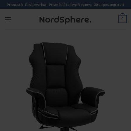
Skip
Prismatch - Rask levering – Priser inkl. tollavgift og mva - 30 dagers angrerett
to
content
0