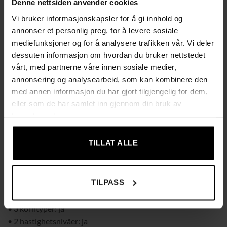
Denne nettsiden anvender cookies
• Grovkornet – for svært hard og tykk hud
Vi bruker informasjonskapsler for å gi innhold og
Perfekt for å tilpasse behandlingen etter behov.
annonser et personlig preg, for å levere sosiale
mediefunksjoner og for å analysere trafikken vår. Vi deler
✔ To hastighetsnivåer – tilpass behandlingen
dessuten informasjon om hvordan du bruker nettstedet
• Lav hastighet: for mild og regelmessig pleie
vårt, med partnerne våre innen sosiale medier,
• Høy hastighet: for mer krevende områder og tykk hud
annonsering og analysearbeid, som kan kombinere den
med annen informasjon du har gjort tilgjengelig for dem,
✔ Enkel, behagelig og sikker å bruke
eller som de har samlet inn gjennom din bruk av
Fotfilen er ergonomisk utformet og ligger godt i hånden. Den
tjenestene deres.
har innebygd display og LED-lys som tennes ved start og gjør
arbeidet mer presist. Lett, kompakt og praktisk å bruke både
TILLAT ALLE
hjemme og på reise.
Spesifikasjoner
TILPASS
• Materiale: ABS, rustfritt stål, silikasand, PS, PP
• Farge: svart
• 3 korntyper: ja
• 2 hastighetsnivåer: ja