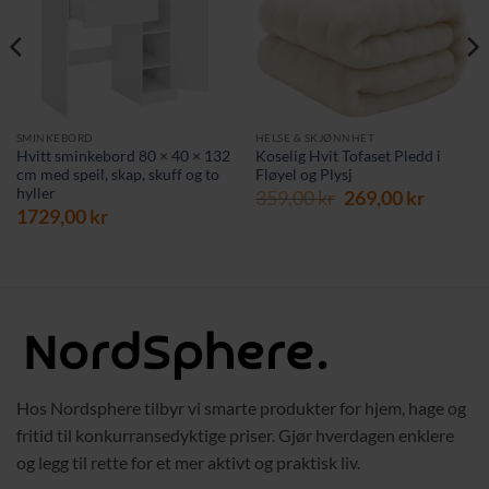
SMINKEBORD
HELSE & SKJØNNHET
Hvitt sminkebord 80 × 40 × 132
Koselig Hvit Tofaset Pledd i
cm med speil, skap, skuff og to
Fløyel og Plysj
hyller
Opprinnelig
Nåvær
359,00
kr
269,00
kr
1729,00
kr
pris
pris
var:
er:
359,00 kr.
269,00 
Hos Nordsphere tilbyr vi smarte produkter for hjem, hage og
fritid til konkurransedyktige priser. Gjør hverdagen enklere
og legg til rette for et mer aktivt og praktisk liv.