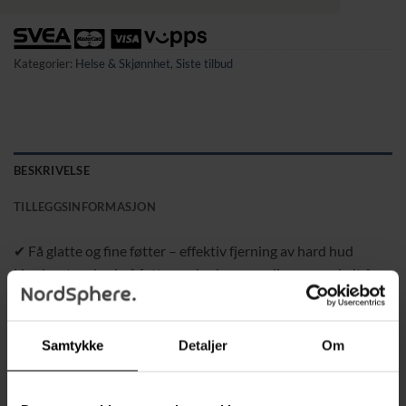
Kategorier:
Helse & Skjønnhet
,
Siste tilbud
BESKRIVELSE
TILLEGGSINFORMASJON
✔ Få glatte og fine føtter – effektiv fjerning av hard hud
Hard og tørr hud på føtter og hæler er vanlig, men enkelt å
behandle med denne elektriske fotfilen. Velg riktig sliperull
og hastighet, og fjern hard hud raskt og skånsomt.
Samtykke
Detaljer
Om
✔ 6 sliperuller i 3 ulike korntyper
• Finkornet – for daglig pleie og lett hard hud
• Medium kornet – for nyoppståtte hardheter