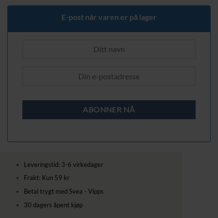
var:
er:
339,00 kr.
249,00 kr.
E-post når varen er på lager
Leveringstid: 3-6 virkedager
Frakt: Kun 59 kr
Betal trygt med Svea - Vipps
30 dagers åpent kjøp