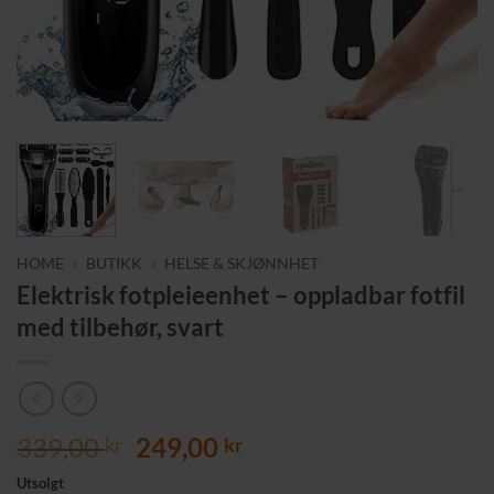
HOME
»
BUTIKK
»
HELSE & SKJØNNHET
Elektrisk fotpleieenhet – oppladbar fotfil
med tilbehør, svart
Opprinnelig
Nåværende
339,00
249,00
kr
kr
pris
pris
Utsolgt