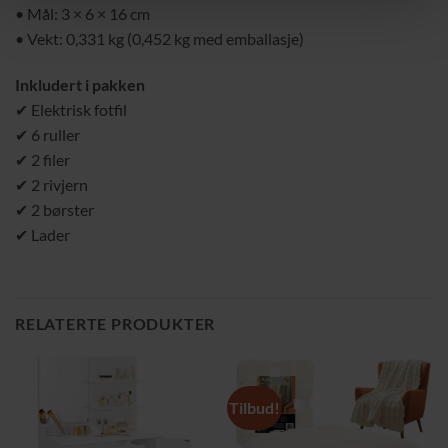
• Mål: 3 × 6 × 16 cm
• Vekt: 0,331 kg (0,452 kg med emballasje)
Inkludert i pakken
✔ Elektrisk fotfil
✔ 6 ruller
✔ 2 filer
✔ 2 rivjern
✔ 2 børster
✔ Lader
RELATERTE PRODUKTER
Tilbud!