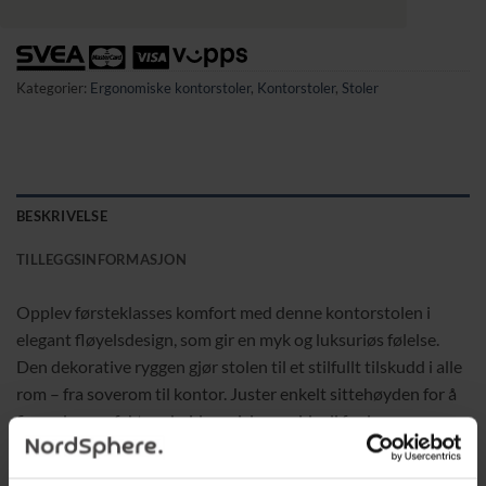
Kategorier:
Ergonomiske kontorstoler
,
Kontorstoler
,
Stoler
BESKRIVELSE
TILLEGGSINFORMASJON
Opplev førsteklasses komfort med denne kontorstolen i
elegant fløyelsdesign, som gir en myk og luksuriøs følelse.
Den dekorative ryggen gjør stolen til et stilfullt tilskudd i alle
rom – fra soverom til kontor. Juster enkelt sittehøyden for å
finne den perfekte arbeidsposisjonen, ideell for lange
arbeidsdager. Med høydensitetsskum i setet og ryggstøtten,
får du maksimal sittekomfort. Stolen er utstyrt med 360-