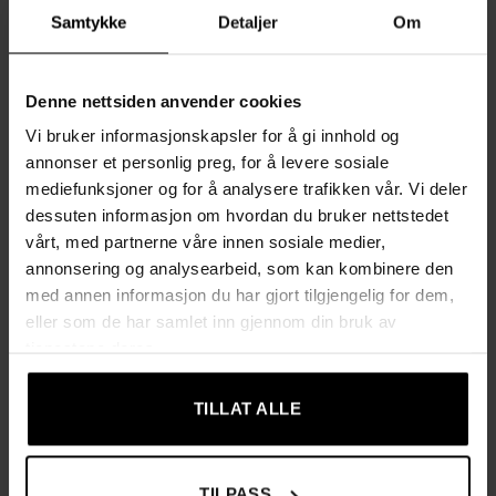
graders roterende hjul for enkel bevegelse og en praktisk
Samtykke
Detaljer
Om
tiltfunksjon for justering av setet. Robust og pålitelig med en
maksimal vektkapasitet på 120 kg.
Denne nettsiden anvender cookies
Produktdetaljer:
Vi bruker informasjonskapsler for å gi innhold og
annonser et personlig preg, for å levere sosiale
Komfort:
Høydensitetsskum i sete og rygg for ekstra
mediefunksjoner og for å analysere trafikken vår. Vi deler
komfort
dessuten informasjon om hvordan du bruker nettstedet
Funksjoner:
Høydejusterbar og tiltbart sete med 360-
vårt, med partnerne våre innen sosiale medier,
graders roterende hjul
annonsering og analysearbeid, som kan kombinere den
med annen informasjon du har gjort tilgjengelig for dem,
Materialer:
Myk fløyel (100% polyester), skum, plast,
eller som de har samlet inn gjennom din bruk av
nylon
tjenestene deres.
Design:
Passer perfekt i soverom, stue, spisestue eller
kontor
TILLAT ALLE
Tekniske data:
TILPASS