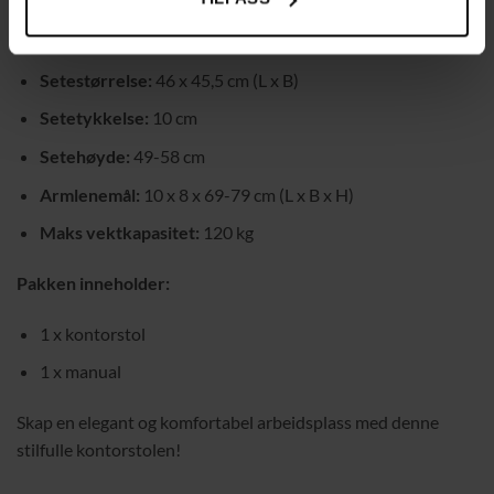
Farge:
Svart
Mål:
59,5 x 60,5 x 93-103 cm (L x B x H)
Setestørrelse:
46 x 45,5 cm (L x B)
Setetykkelse:
10 cm
Setehøyde:
49-58 cm
Armlenemål:
10 x 8 x 69-79 cm (L x B x H)
Maks vektkapasitet:
120 kg
Pakken inneholder:
1 x kontorstol
1 x manual
Skap en elegant og komfortabel arbeidsplass med denne
stilfulle kontorstolen!