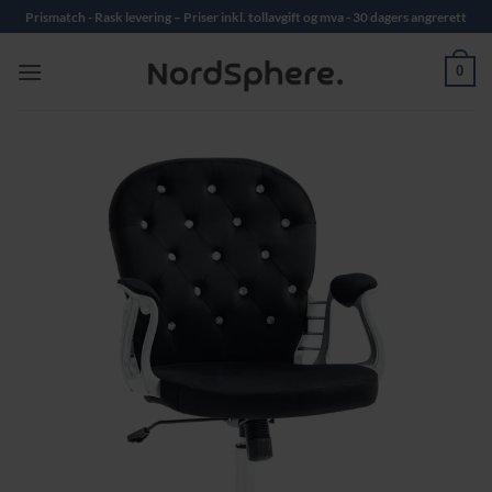
Skip
Prismatch - Rask levering – Priser inkl. tollavgift og mva - 30 dagers angrerett
to
content
0