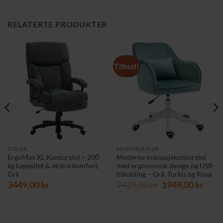
RELATERTE PRODUKTER
Tilbud!
STOLER
KONTORSTOLER
ErgoMax XL Kontorstol – 200
Moderne massasjekontorstol
kg kapasitet & ekstra komfort,
med ergonomisk design og USB-
Grå
tilkobling – Grå, Turkis og Rosa
værende
Opprinnelig
Nåv
3449,00
kr
2429,00
kr
1949,00
kr
s
pris
pris
var:
er:
9,00 kr.
2429,00 kr.
1949,