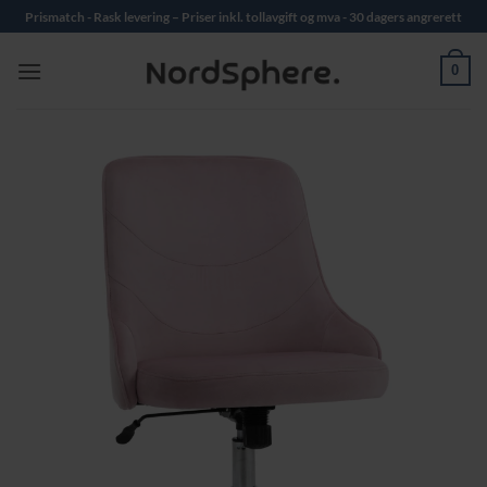
Skip
Prismatch - Rask levering – Priser inkl. tollavgift og mva - 30 dagers angrerett
to
content
0