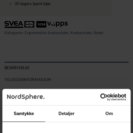
30 dagers åpent kjøp
Kategorier:
Ergonomiske kontorstoler
,
Kontorstoler
,
Stoler
BESKRIVELSE
TILLEGGSINFORMASJON
Denne stilige kontorstolen i fløyelslignende stoff er perfekt
for hjemmekontor, arbeidsrom eller stue, og kombinerer
funksjonalitet med et luksuriøst utseende. Den justerbare
Samtykke
Detaljer
Om
sittehøyden gjør det enkelt å tilpasse stolen til ulike
skrivebordshøyder, mens den ergonomiske
vippemekanismen lar deg vippe frem og tilbake for å slappe