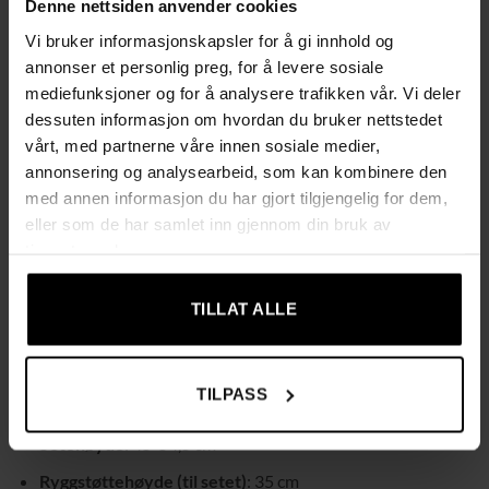
Denne nettsiden anvender cookies
av i løpet av arbeidsdagen.
Vi bruker informasjonskapsler for å gi innhold og
annonser et personlig preg, for å levere sosiale
Stolen er dekket med mykt fløyelstrekk som gir både en
mediefunksjoner og for å analysere trafikken vår. Vi deler
behagelig følelse og et elegant uttrykk. Den er polstret med
dessuten informasjon om hvordan du bruker nettstedet
høy tetthetsskum for maksimal komfort, selv under lange
vårt, med partnerne våre innen sosiale medier,
arbeidsøkter. Den robuste basen med dreibare hjul sikrer høy
annonsering og analysearbeid, som kan kombinere den
stabilitet og fleksibilitet, slik at du enkelt kan bevege deg
med annen informasjon du har gjort tilgjengelig for dem,
rundt arbeidsplassen din.
eller som de har samlet inn gjennom din bruk av
tjenestene deres.
Tekniske data:
Farge
: Rosa
TILLAT ALLE
Materiale
: Fløyel, skum, nylon, metall
Mål
: 57B x 61D x 86-96H cm
TILPASS
Setestørrelse
: 51B x 47D cm
Setehøyde
: 45-54,5 cm
Ryggstøttehøyde (til setet)
: 35 cm