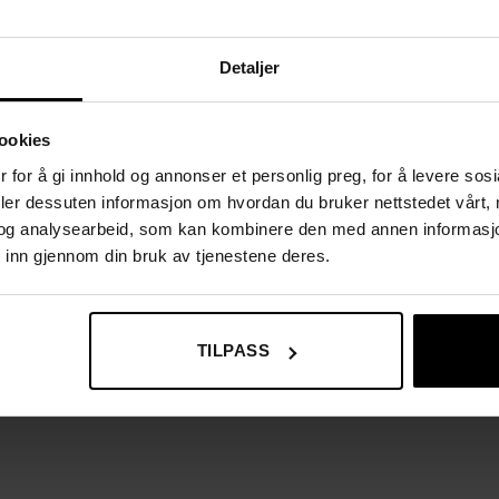
Detaljer
erdsatt gave ved innflytting, bryllup eller som en luksuriøs oppgrad
g.
ookies
 for å gi innhold og annonser et personlig preg, for å levere sos
deler dessuten informasjon om hvordan du bruker nettstedet vårt,
og analysearbeid, som kan kombinere den med annen informasjon d
 inn gjennom din bruk av tjenestene deres.
TILPASS