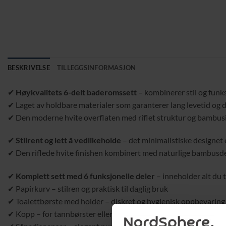
BESKRIVELSE
TILLEGGSINFORMASJON
✔
Høykvalitets 6-delt baderomssett
– kombinerer stil og funks
✔ Laget av holdbare materialer som garanterer lang levetid og da
✔ Den moderne hvite overflaten med riflet struktur og bambusin
✔
Stilrent og lett å vedlikeholde
– det minimalistiske designet 
✔ Den riflede hvite finishen kombinert med naturlige bambusdeta
✔
Komplett sett med 6 funksjonelle deler
– inneholder alt du 
✔ Papirkurv – stilren og praktisk til daglig bruk
✔ Toalettbørste med holder – diskret og hygienisk oppbevaring
✔ Kopp – for tannbørster eller små tilbehør