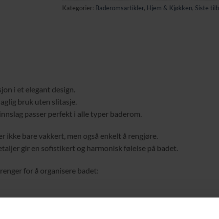
Kategorier:
Baderomsartikler
,
Hjem & Kjøkken
,
Siste til
jon i et elegant design.
glig bruk uten slitasje.
nslag passer perfekt i alle typer baderom.
er ikke bare vakkert, men også enkelt å rengjøre.
ljer gir en sofistikert og harmonisk følelse på badet.
trenger for å organisere badet: