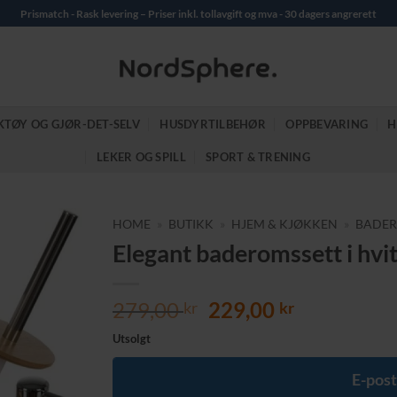
Prismatch - Rask levering – Priser inkl. tollavgift og mva - 30 dagers angrerett
KTØY OG GJØR-DET-SELV
HUSDYRTILBEHØR
OPPBEVARING
H
LEKER OG SPILL
SPORT & TRENING
HOME
»
BUTIKK
»
HJEM & KJØKKEN
»
BADER
Elegant baderomssett i hvi
Opprinnelig
Nåværend
279,00
229,00
kr
kr
pris
pris
Utsolgt
var:
er:
279,00 kr.
229,00 kr.
E-post