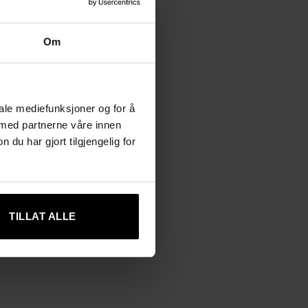
Om
ering av eget bad.
iale mediefunksjoner og for å
 med partnerne våre innen
u har gjort tilgjengelig for
TILLAT ALLE