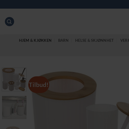
Skip
to
content
HJEM & KJØKKEN
BARN
HELSE & SKJØNNHET
VER
Tilbud!