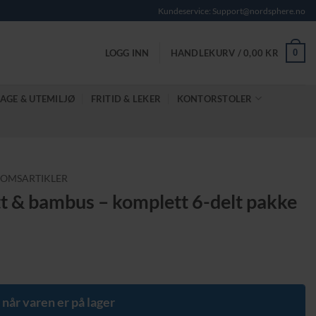
Kundeservice: Support@nordsphere.no
0
LOGG INN
HANDLEKURV /
0,00
KR
AGE & UTEMILJØ
FRITID & LEKER
KONTORSTOLER
OMSARTIKLER
tt & bambus – komplett 6-delt pakke
e
 når varen er på lager