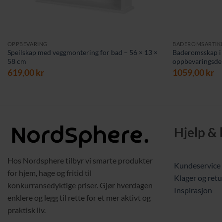
OPPBEVARING
BADEROMSARTIK
Speilskap med veggmontering for bad – 56 × 13 ×
Baderomsskap i 
58 cm
oppbevaringsdel
619,00
kr
1059,00
kr
Hjelp &
Hos Nordsphere tilbyr vi smarte produkter
Kundeservice
for hjem, hage og fritid til
Klager og retu
konkurransedyktige priser. Gjør hverdagen
Inspirasjon
enklere og legg til rette for et mer aktivt og
praktisk liv.