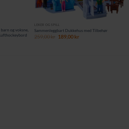
LEKER OG SPILL
r barn og voksne,
Sammenleggbart Dukkehus med Tilbehør
e Lufthockeybord
Opprinnelig
Nåværende
259,00
kr
189,00
kr
ende
pris
pris
var:
er:
259,00 kr.
189,00 kr.
kr.