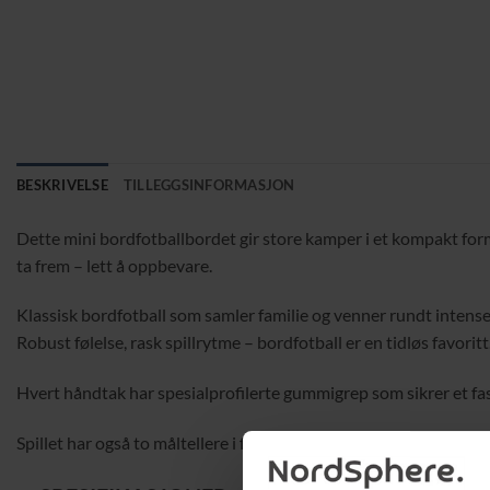
BESKRIVELSE
TILLEGGSINFORMASJON
Dette mini bordfotballbordet gir store kamper i et kompakt format
ta frem – lett å oppbevare.
Klassisk bordfotball som samler familie og venner rundt inten
Robust følelse, rask spillrytme – bordfotball er en tidløs favoritt
Hvert håndtak har spesialprofilerte gummigrep som sikrer et f
Spillet har også to måltellere i form av skyveregistre, slik at du 