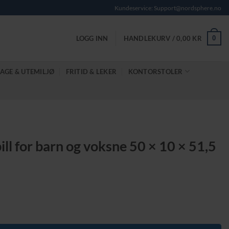
Kundeservice: Support@nordsphere.no
0
LOGG INN
HANDLEKURV /
0,00
KR
AGE & UTEMILJØ
FRITID & LEKER
KONTORSTOLER
ill for barn og voksne 50 × 10 × 51,5
e