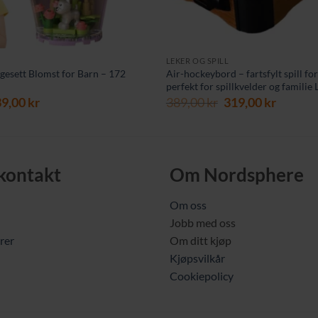
LEKER OG SPILL
gesett Blomst for Barn – 172
Air-hockeybord – fartsfylt spill fo
perfekt for spillkvelder og famili
prinnelig
Nåværende
Opprinnelig
Nåvær
39,00
kr
389,00
kr
319,00
kr
is
pris
pris
pris
r:
er:
var:
er:
9,00 kr.
139,00 kr.
389,00 kr.
319,00 
 kontakt
Om Nordsphere
Om oss
Jobb med oss
rer
Om ditt kjøp
Kjøpsvilkår
Cookiepolicy