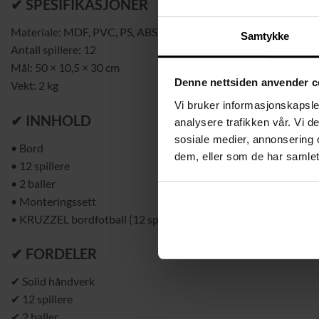
✔ SPESIFIKASJONER
Materiale: MDF, PVC, PS, ABS, PP, rustfritt stål
Samtykke
Antall spillere: 12
Mål: 50 × 10,5 × 30 cm
Denne nettsiden anvender c
Vekt: 2 kg
Vi bruker informasjonskapsler
✔ INNHOLD
analysere trafikken vår. Vi 
sosiale medier, annonsering 
• Bord
dem, eller som de har samlet
• 12 spillere
• 2 baller
• Monteringssett
• KRUZZEL bordfotball (12 spillere)
✔ FORDELER
✔ Solid håndverk
✔ 12 spillere
✔ 2 baller