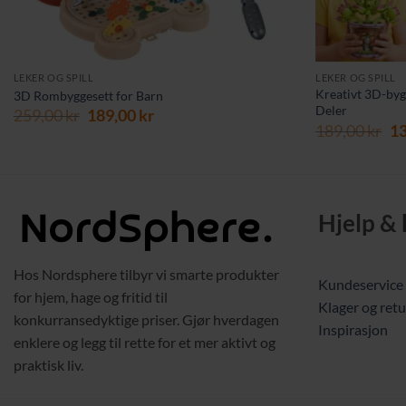
LEKER OG SPILL
LEKER OG SPILL
Kreativt 3D-byg
3D Rombyggesett for Barn
Deler
Opprinnelig
Nåværende
259,00
kr
189,00
kr
Op
189,00
kr
1
pris
pris
pr
var:
er:
va
259,00 kr.
189,00 kr.
18
Hjelp &
Hos Nordsphere tilbyr vi smarte produkter
Kundeservice
for hjem, hage og fritid til
Klager og retu
konkurransedyktige priser. Gjør hverdagen
Inspirasjon
enklere og legg til rette for et mer aktivt og
praktisk liv.