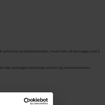
k spillrytme på kjøkkenbordet, i stuen eller på bursdager. Lett å
én eller planlagte turneringer på fest og sammenkomster.