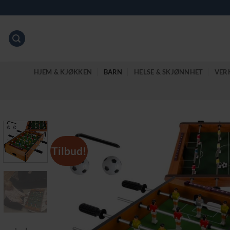
Skip
to
content
HJEM & KJØKKEN
BARN
HELSE & SKJØNNHET
VER
Tilbud!