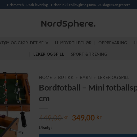
Prismatch - Rask levering – Priser inkl. tollavgift og mva - 30 dagers angrerett
KTØY OG GJØR-DET-SELV
HUSDYRTILBEHØR
OPPBEVARING
H
LEKER OG SPILL
SPORT & TRENING
HOME
»
BUTIKK
»
BARN
»
LEKER OG SPILL
Bordfotball – Mini fotballsp
cm
Opprinnelig
Nåværend
449,00
349,00
kr
kr
pris
pris
Utsolgt
var:
er: