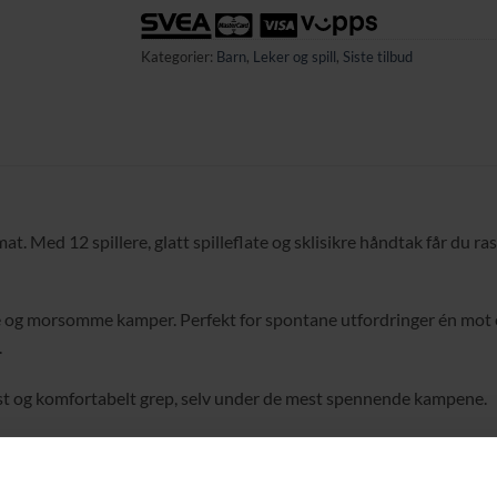
Kategorier:
Barn
,
Leker og spill
,
Siste tilbud
. Med 12 spillere, glatt spilleflate og sklisikre håndtak får du ras
se og morsomme kamper. Perfekt for spontane utfordringer én mot 
.
ast og komfortabelt grep, selv under de mest spennende kampene.
enkelt kan følge stillingen og unngå juks. Bare de beste vinner.