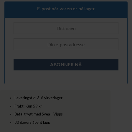
229,00 kr.
169,00 kr.
E-post når varen er på lager
Leveringstid: 3-6 virkedager
Frakt: Kun 59 kr
Betal trygt med Svea - Vipps
30 dagers åpent kjøp