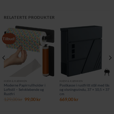
RELATERTE PRODUKTER
Tilbud!
HJEM & KJØKKEN
HJEM & KJØKKEN
Moderne Papirrullholder i
Postkasse i rustfritt stål med lås
Loftstil – Selvklebende og
og visningsvindu, 37 × 10,5 × 37
Rustfri
cm
Opprinnelig
Nåværende
129,00
kr
99,00
kr
669,00
kr
pris
pris
var:
er:
129,00 kr.
99,00 kr.