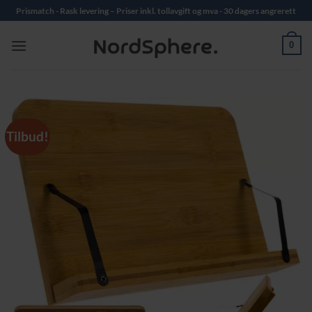
Skip
Prismatch - Rask levering – Priser inkl. tollavgift og mva - 30 dagers angrerett
to
content
0
Tilbud!