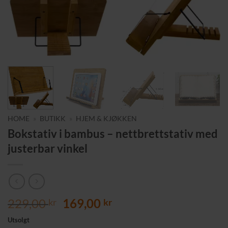
HOME
»
BUTIKK
»
HJEM & KJØKKEN
Bokstativ i bambus – nettbrettstativ med
justerbar vinkel
Opprinnelig
Nåværende
229,00
169,00
kr
kr
pris
pris
Utsolgt
var:
er: