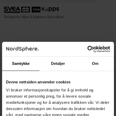
Kategorier:
Hjem & Kjøkken
,
Siste tilbud
BESKRIVELSE
TILLEGGSINFORMASJON
Samtykke
Detaljer
Om
✔ BAMBUS – stativet er laget av naturlig bambustre.
✔ Det er ikke bare pent, men også svært praktisk takket være
Denne nettsiden anvender cookies
materialets egenskaper.
Vi bruker informasjonskapsler for å gi innhold og
✔ MANGESIDIG BRUK – dette multifunksjonelle
annonser et personlig preg, for å levere sosiale
bokstativet passer perfekt til lesing, nettbrett, små bærbare
mediefunksjoner og for å analysere trafikken vår. Vi deler
PC-er, bildebøker, oppskrifter eller skissekort.
dessuten informasjon om hvordan du bruker nettstedet
✔ Det er lett, plassbesparende og enkelt å ta med seg overalt.
vårt, med partnerne våre innen sosiale medier,