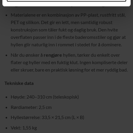
organisere alt du bruker mest på en oversiktlig måte.
Materialene er en kombinasjon av PP-plast, rustfritt stål,
PET og silikon. Det gir en lett, men samtidig robust
konstruksjon som tåler fukt og daglig bruk. Den hvite
overflaten passer inn i de fleste baderomsstiler og gjør at
hyllen glir naturlig inn i rommet i stedet for å dominere.
Når du ønsker å
rengjøre
hyllen, tørker du enkelt over
flater og hyller med en fuktig klut. Ingen kompliserte deler
eller skruer, bare en praktisk løsning for et mer ryddig bad.
Tekniske data
Høyde: 240–310 cm (teleskopisk)
Rørdiameter: 2,5 cm
Hyllestørrelse: 33,5 × 21,5 cm (L × B)
Vekt: 1,55 kg