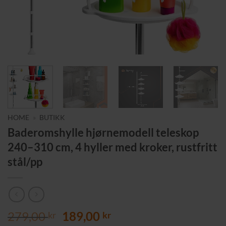
HOME
»
BUTIKK
Baderomshylle hjørnemodell teleskop
240–310 cm, 4 hyller med kroker, rustfritt
stål/pp
Opprinnelig
Nåværende
279,00
189,00
kr
kr