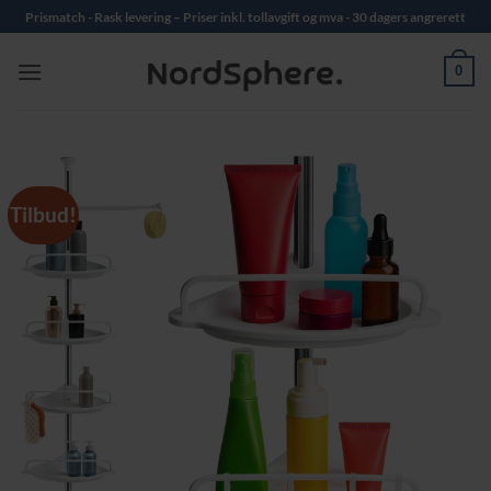
Skip
Prismatch - Rask levering – Priser inkl. tollavgift og mva - 30 dagers angrerett
to
content
0
Tilbud!