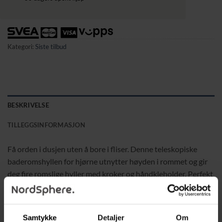
Kategori:
Siste tilbud
BESKRIVELSE
TILLEGGSINFORMASJON
Få orden i dusjen uten å bore i fliser. Denne teleskopiske
baderomshyllen for hjørne utnytter høyden i rommet og gir
deg fire romslige hyller med kroker og håndkleholder. Perfekt
for dusj- og badekarhjørner der du vil samle sjampo, såpe og
tilbehør på et ryddig og lett tilgjengelig sted.
Samtykke
Detaljer
Om
Egenskaper