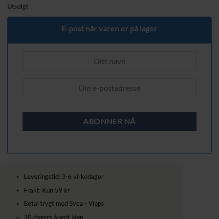
pris
pris
Utsolgt
var:
er:
279,00 kr.
189,00 kr.
E-post når varen er på lager
Leveringstid: 3-6 virkedager
Frakt: Kun 59 kr
Betal trygt med Svea - Vipps
30 dagers åpent kjøp