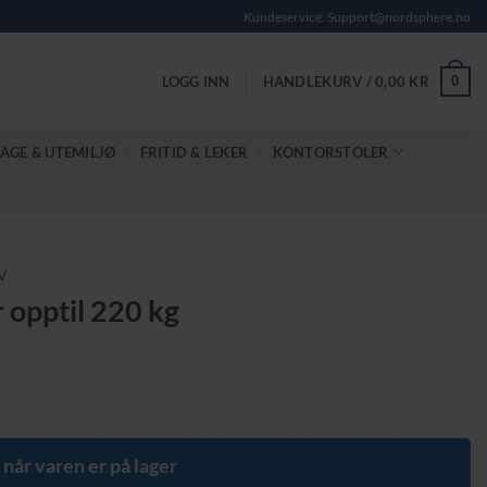
Kundeservice: Support@nordsphere.no
0
LOGG INN
HANDLEKURV /
0,00
KR
AGE & UTEMILJØ
FRITID & LEKER
KONTORSTOLER
V
 opptil 220 kg
e
 når varen er på lager