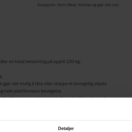
Kategorier:
Siste tilbud
,
Verktøy og gjør-det-selv
r en total belastning på opptil 220 kg.
g.
jør det mulig å låse eller stoppe et bevegelig objekt.
g hele plattformens bevegelse.
øbler, transportvogner, hyller, arbeidsbenker og lenestoler.
rader.
ov.
Detaljer