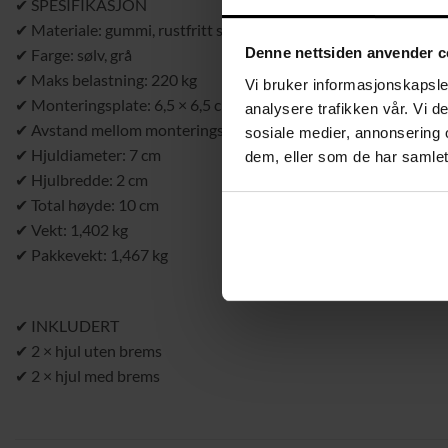
✔ SPESIFIKASJON
✔ Materiale: gummi, rustfritt stål
Denne nettsiden anvender c
✔ Farge: sølv, grå
✔ Maks belastning: 220 kg
Vi bruker informasjonskapsler
✔ Monteringsplate: 6,5 × 6,5 cm
analysere trafikken vår. Vi 
✔ Avstand mellom monteringshull: 4,8 cm
sosiale medier, annonsering 
✔ Hjuldiameter: 7 cm
dem, eller som de har samlet
✔ Hjulbredde: 2 cm
✔ Total høyde: 10 cm
✔ Vekt: 1,402 kg
✔ Pakkevekt: 1,467 kg
✔ INKLUDERT
✔ 2 × hjul uten brems
✔ 2 × hjul med brems