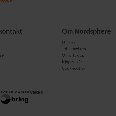
pris
pris
is
pris
var:
er:
r:
er:
149,00 kr.
109,00 
9,00 kr.
189,00 kr.
 kontakt
Om Nordsphere
Om oss
Jobb med oss
rer
Om ditt kjøp
Kjøpsvilkår
Cookiepolicy
UKTER KAN LEVERES