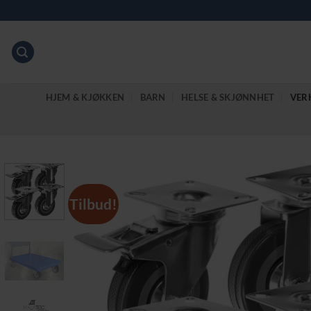
Skip
to
content
HJEM & KJØKKEN
BARN
HELSE & SKJØNNHET
VER
Tilbud!