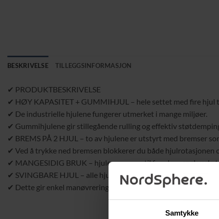
BESKRIVELSE
TILLEGGSINFORMASJON
✔ PRODUKTBESKRIVELSE
✔ HØY KAPASITET + GUMMIHJUL – hele settet med fire hjul tåle
✔ De industrielle hjulene fungerer utmerket i mange miljøer.
✔ Gummihjulene gir stillegående rulling og effektiv støtdempin
✔ BREMS PÅ 2 HJUL – to av hjulene er utstyrt med bremser som g
✔ Ved å trykke ned bremsen blokkerer du både hjulrotasjonen o
✔ MANGESIDIG BRUK – hjulene passer til for eksempel verkstedm
✔ SVINGBARE HJUL – alle hjul er svingbare og kan rotere 360 g
✔ Dette gir enkel manøvrering og rask retningsendring ved beh
Samtykke