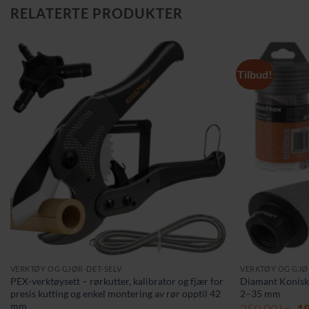
RELATERTE PRODUKTER
Tilbud!
VERKTØY OG GJØR-DET-SELV
VERKTØY OG GJØ
PEX-verktøysett – rørkutter, kalibrator og fjær for
Diamant Konisk 
presis kutting og enkel montering av rør opptil 42
2–35 mm
mm
Op
259,00
kr
1