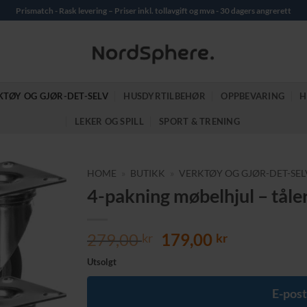
Prismatch - Rask levering – Priser inkl. tollavgift og mva - 30 dagers angrerett
KTØY OG GJØR-DET-SELV
HUSDYRTILBEHØR
OPPBEVARING
H
LEKER OG SPILL
SPORT & TRENING
HOME
»
BUTIKK
»
VERKTØY OG GJØR-DET-SEL
4-pakning møbelhjul – tåler
Opprinnelig
Nåværend
279,00
179,00
kr
kr
pris
pris
Utsolgt
var:
er:
279,00 kr.
179,00 kr.
E-post