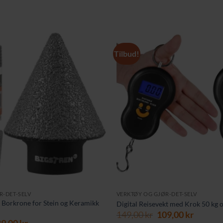
Tilbud!
R-DET-SELV
VERKTØY OG GJØR-DET-SELV
Borkrone for Stein og Keramikk
Digital Reisevekt med Krok 50 kg
Opprinnelig
Nåvær
149,00
kr
109,00
kr
prinnelig
Nåværende
89,00
kr