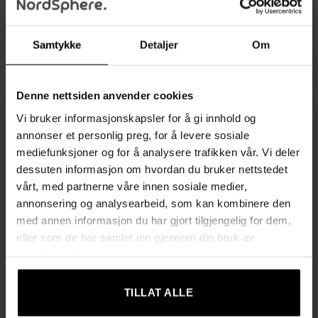
Mørkegrønn – Setehøyde
EKHO-kolleksjonen i
62 cm
Skogsgrønt Kunstlær med
360° Rotasjon – Sett med
Opprinnelig
Nåværende
1299,00
kr
889,00
kr
2
pris
pris
Samtykke
Detaljer
Om
2399,00
kr
var:
er:
Opprinnelig
Nåværende
2089,00
kr
1299,00 kr.
889,00 kr.
pris
pris
var:
er:
Denne nettsiden anvender cookies
2399,00 kr.
2089,00 kr.
Vi bruker informasjonskapsler for å gi innhold og
annonser et personlig preg, for å levere sosiale
mediefunksjoner og for å analysere trafikken vår. Vi deler
dessuten informasjon om hvordan du bruker nettstedet
UTSOLGT
UTSOLGT
vårt, med partnerne våre innen sosiale medier,
annonsering og analysearbeid, som kan kombinere den
med annen informasjon du har gjort tilgjengelig for dem,
eller som de har samlet inn gjennom din bruk av
tjenestene deres.
BARSTOLER
BARSTOLER
Sett med 2 Barstoler –
Sett med 2 Elegante
Elegant Design i
Barstoler – Skogsgrønt
Skogsgrønt Syntetisk Lær –
Syntetisk Lær 51,6 x 51,6 x
TILLAT ALLE
63 cm
76,2 cm
1399,00
kr
1399,00
kr