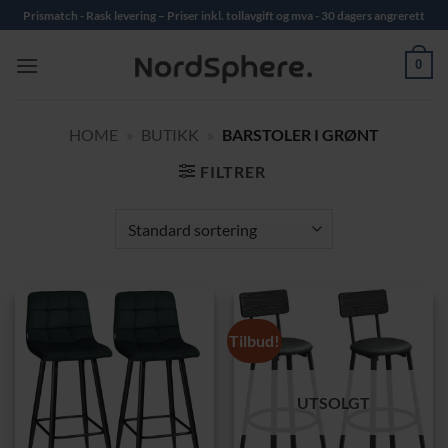
Skip
Prismatch - Rask levering – Priser inkl. tollavgift og mva - 30 dagers angrerett
to
content
0
HOME
»
BUTIKK
»
BARSTOLER I GRØNT
FILTRER
Tilbud!
UTSOLGT