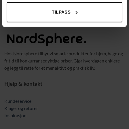
TILPASS
Hos Nordsphere tilbyr vi smarte produkter for hjem, hage og
fritid til konkurransedyktige priser. Gjør hverdagen enklere
og legg til rette for et mer aktivt og praktisk liv.
Hjelp & kontakt
Kundeservice
Klager og returer
Inspirasjon