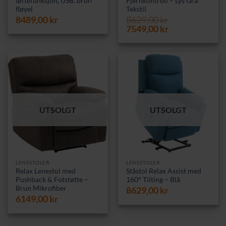
løftefunksjon, USB, brun
Fjernkontroll – Lys Grå
fløyel
Tekstil
8489,00
kr
8629,00
kr
Opprinnelig
Nåværende
7549,00
kr
pris
pris
var:
er:
8629,00 kr.
7549,00 kr.
UTSOLGT
UTSOLGT
LENESTOLER
LENESTOLER
Relax Lenestol med
Ståstol Relax Assist med
Pushback & Fotstøtte –
160° Tilting – Blå
Brun Mikrofiber
8629,00
kr
6149,00
kr