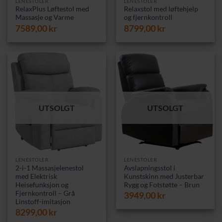
LENESTOLER
LENESTOLER
RelaxPlus Løftestol med
Relaxstol med løftehjelp
Massasje og Varme
og fjernkontroll
7589,00
kr
8799,00
kr
UTSOLGT
UTSOLGT
LENESTOLER
LENESTOLER
2-i-1 Massasjelenestol
Avslapningsstol i
med Elektrisk
Kunstskinn med Justerbar
Heisefunksjon og
Rygg og Fotstøtte – Brun
Fjernkontroll – Grå
3949,00
kr
Linstoff-imitasjon
8299,00
kr