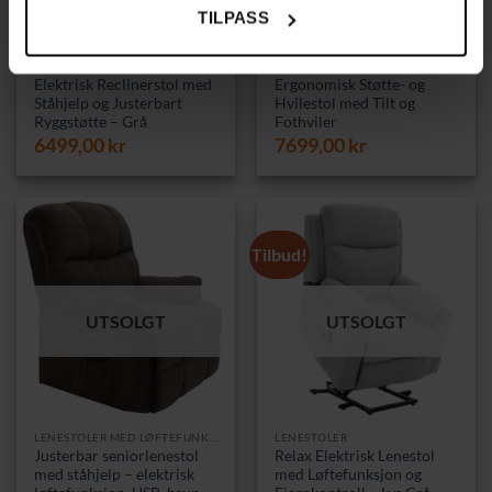
TILPASS
RECLINERLENESTOL
LENESTOLER MED LØFTEFUNKSJON
Elektrisk Reclinerstol med
Ergonomisk Støtte- og
Ståhjelp og Justerbart
Hvilestol med Tilt og
Ryggstøtte – Grå
Fothviler
6499,00
kr
7699,00
kr
Tilbud!
UTSOLGT
UTSOLGT
LENESTOLER MED LØFTEFUNKSJON
LENESTOLER
Justerbar seniorlenestol
Relax Elektrisk Lenestol
med ståhjelp – elektrisk
med Løftefunksjon og