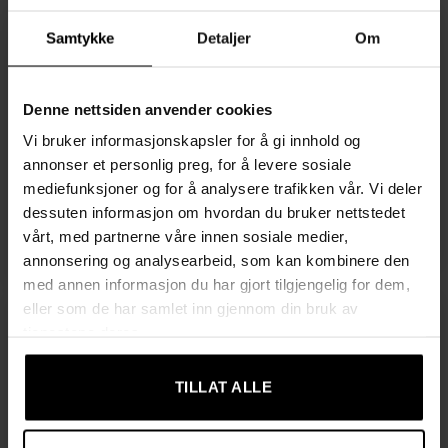
Samtykke
Detaljer
Om
UTSOLGT
UTSOLGT
Denne nettsiden anvender cookies
Vi bruker informasjonskapsler for å gi innhold og
LENESTOLER MED LØFTEFUNKSJON
LENESTOLER
annonser et personlig preg, for å levere sosiale
Elektrisk Løftestol Grå –
Elektrisk Massasjestol med
Recline & Fothviler,
Oppreisningshjelp – Beige
mediefunksjoner og for å analysere trafikken vår. Vi deler
Seniorvennlig Komfort
Chenille
dessuten informasjon om hvordan du bruker nettstedet
7619,00
kr
7049,00
kr
vårt, med partnerne våre innen sosiale medier,
Opprinnelig
Nåværende
5979,00
kr
pris
pris
annonsering og analysearbeid, som kan kombinere den
var:
er:
med annen informasjon du har gjort tilgjengelig for dem,
7619,00 kr.
5979,00 kr.
eller som de har samlet inn gjennom din bruk av
tjenestene deres.
TILLAT ALLE
UTSOLGT
UTSOLGT