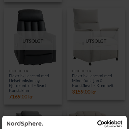
UTSOLGT
UTSOLGT
LENESTOLER
LENESTOLER
Elektrisk Lenestol med
Elektrisk Lenestol med
Heisefunksjon og
Minnefunksjon &
Fjernkontroll – Svart
Kunstfløyel – Kremhvit
Kunstskinn
3159,00
kr
7169,00
kr
Tilbud!