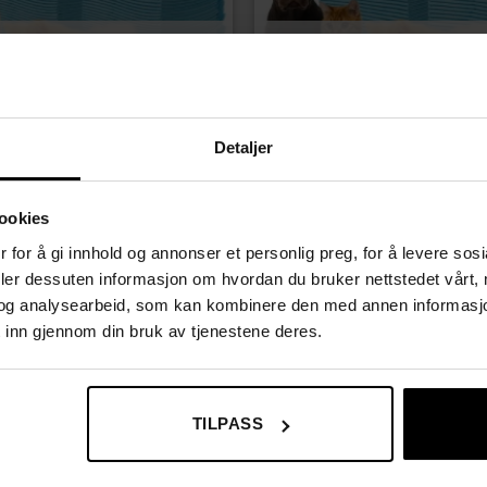
UTSOLGT
UTSOLGT
Detaljer
ookies
FOR HUSDYR
TISSEMATTER FOR HUSDYR
 for å gi innhold og annonser et personlig preg, for å levere sos
lag for kjæledyr 100-pakning +
Tisseunderlag 100 stk + 30 avfa
deler dessuten informasjon om hvordan du bruker nettstedet vårt,
er
absorberende og vanntette 60 
Opprinnelig
Nåværende
Opprinnelig
Nåvæ
og analysearbeid, som kan kombinere den med annen informasjon d
169,00
kr
259,00
kr
199,00
kr
pris
pris
pris
pris
 inn gjennom din bruk av tjenestene deres.
var:
er:
var:
er:
229,00 kr.
169,00 kr.
259,00 kr.
199,0
TILPASS
 kontakt
Om Nordsphere