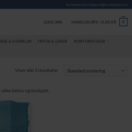
Kundeservice: Support@nordsphere.no
0
LOGG INN
HANDLEKURV /
0,00
KR
AGE & UTEMILJØ
FRITID & LEKER
KONTORSTOLER
Viser alle 3 resultater
t ulike behov og budsjett.