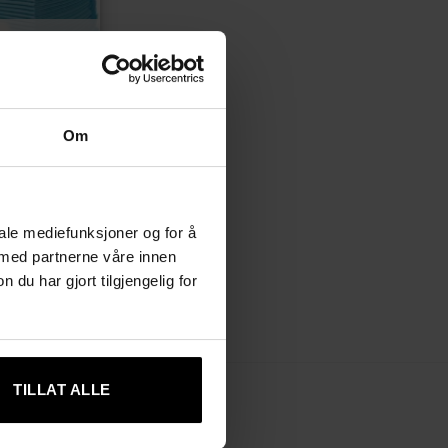
Om
iale mediefunksjoner og for å
llsposer –
 med partnerne våre innen
× 40 cm
rende
u har gjort tilgjengelig for
0 kr.
TILLAT ALLE