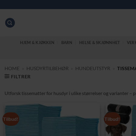
Skip
to
content
HJEM & KJØKKEN
BARN
HELSE & SKJØNNHET
VER
HOME
»
HUSDYRTILBEHØR
»
HUNDEUTSTYR
»
TISSEM
FILTRER
Utforsk tissematter for husdyr i ulike størrelser og varianter – p
Tilbud!
Tilbud!