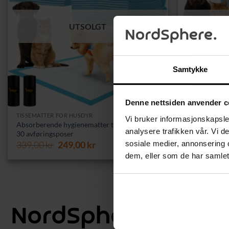
UTSOLGT
Samtykke
Denne nettsiden anvender c
TISSEMATTER FOR HUSDYR
TISSEMATTER 
Vi bruker informasjonskapsler
Absorberende hygienematter til kjæledyr +
Hygieneunder
analysere trafikken vår. Vi 
30 avføringsposer
30 avfallspos
Opprinnelig
Nåværende
sosiale medier, annonsering 
339,00
kr
249,00
kr
229,00
kr
pris
pris
dem, eller som de har samlet
var:
er:
339,00 kr.
249,00 kr.
Hjelp &