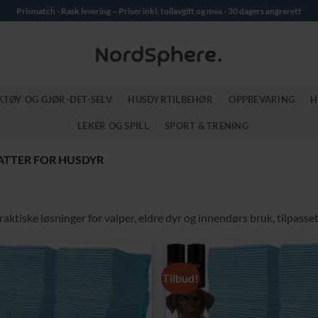
Prismatch - Rask levering – Priser inkl. tollavgift og mva - 30 dagers angrerett
KTØY OG GJØR-DET-SELV
HUSDYRTILBEHØR
OPPBEVARING
H
LEKER OG SPILL
SPORT & TRENING
ATTER FOR HUSDYR
raktiske løsninger for valper, eldre dyr og innendørs bruk, tilpasse
Tilbud!