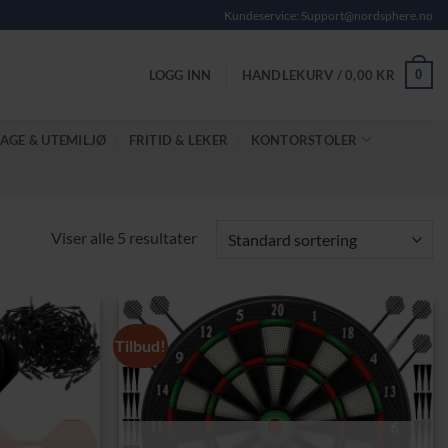
Kundeservice: Support@nordsphere.no
0
LOGG INN
HANDLEKURV /
0,00
KR
AGE & UTEMILJØ
FRITID & LEKER
KONTORSTOLER
Viser alle 5 resultater
Tilbud!