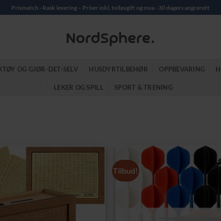
Prismatch - Rask levering – Priser inkl. tollavgift og mva - 30 dagers angrerett
KTØY OG GJØR-DET-SELV
HUSDYRTILBEHØR
OPPBEVARING
H
LEKER OG SPILL
SPORT & TRENING
Tilbud!