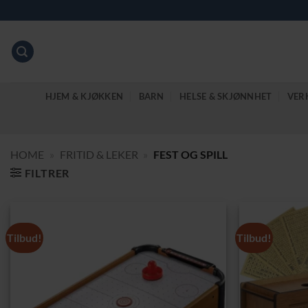
Skip
to
content
HJEM & KJØKKEN
BARN
HELSE & SKJØNNHET
VER
HOME
»
FRITID & LEKER
»
FEST OG SPILL
FILTRER
Tilbud!
Tilbud!